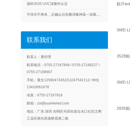
贴片l
源科3535 UVC深紫外认证
不排斥不捧杀，正确认识杀菌消毒神器—深紫外LED
SMD L
联系我们
3528
联系人：黄经理
联系电话：0755-27167848 / 0755-27168227 /
0755-27168667
手机：黄生13590473452/13247542112 / 钟生
SMD L
13410061678
传真：0755-27167816
邮箱：zsl@yuankeled.com
2835
地址：广东 深圳 光明区马田街道合水口社区文阁
工业区南光高速桥底第二栋