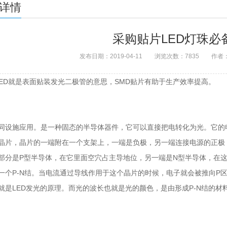
详情
采购贴片LED灯珠必
发布日期：2019-04-11 浏览次数：7835 作
 LED就是表面贴装发光二极管的意思，SMD贴片有助于生产效率提高。
同设施应用。是一种固态的半导体器件，它可以直接把电转化为光。它的电压为
晶片，晶片的一端附在一个支架上，一端是负极，另一端连接电源的正极
部分是P型半导体，在它里面空穴占主导地位，另一端是N型半导体，在
一个P-N结。当电流通过导线作用于这个晶片的时候，电子就会被推向P
就是LED发光的原理。而光的波长也就是光的颜色，是由形成P-N结的材