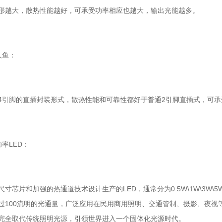
形越大，散热性能越好，可承受功率相应也越大，输出光能越多。
人鱼：
4引脚的直插封装形式，散热性能和可靠性都好于普通2引脚直插式，可承受
功率LED：
尺寸芯片和加强的热通道技术设计生产的LED，通常分为0.5W\1W\3W\
过100流明的光通量，广泛应用在民用商用照明、交通管制、摄影、夜视
完全取代传统照明光源，引领世界进入一个固体化光源时代。