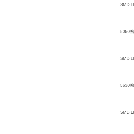
SMD L
5050
SMD L
5630
SMD L