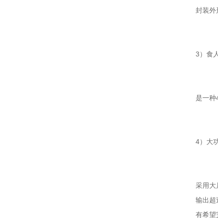
封装外
3）食
是一种
4）大
采用大
输出超
有希望