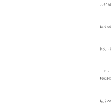
3014
贴片le
首先，
LED（
形式封装
贴片le