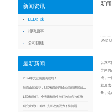
新闻
新闻资讯
LED灯珠
招聘启事
SMD
公司团建
最新新闻
以及不
导体的
成，一
2024年光亚展圆满成功！
就形成
经高山过低谷，LED植物照明企业当前进展如何？
量，这
LED植物灯、全光谱植物生长灯的特点与优势
研究发现LED深红光可改善视力下降问题